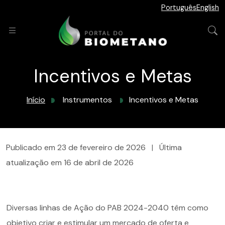
Português
English
Incentivos e Metas
Início
Instrumentos
Incentivos e Metas
Publicado em
23 de fevereiro de 2026
|
Última
atualização em
16 de abril de 2026
Diversas linhas de Ação do PAB 2024-2040 têm como
objetivo criar e estimular um mercado de oferta e