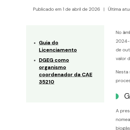
Publicado em
1 de abril de 2026
|
Última at
No âm
2024-2
Guia do
Licenciamento
de out
valor 
DGEG como
organismo
Nesta 
coordenador da CAE
proces
35210
G
A pre
nomea
biogás