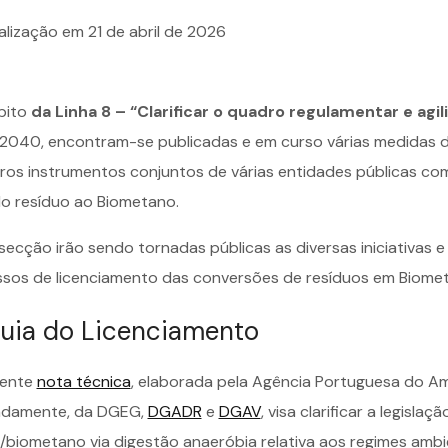
ualização em
21 de abril de 2026
bito
da Linha 8 – “Clarificar o quadro regulamentar e agi
040, encontram-se publicadas e em curso várias medidas de 
ros instrumentos conjuntos de várias entidades públicas co
do resíduo ao Biometano.
secção irão sendo tornadas públicas as diversas iniciativas e
sos de licenciamento das conversões de resíduos em Biome
uia do Licenciamento
sente
nota técnica
, elaborada pela Agência Portuguesa do Am
damente, da DGEG,
DGADR
e
DGAV
, visa clarificar a legisl
/biometano via digestão anaeróbia relativa aos regimes amb