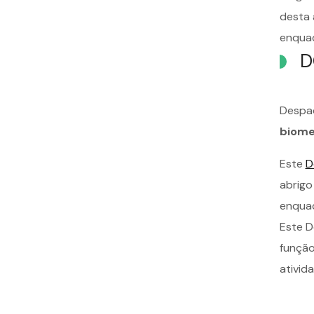
desta 
enquad
D
Despa
biome
Este
D
abrigo
enquad
Este D
função
ativid