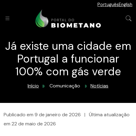
Português
English
Já existe uma cidade em
Portugal a funcionar
100% com gás verde
Início
Comunicação
Notícias
Publicado em
9 de janeiro de 2026
|
Última atualização
em
22 de maio de 2026