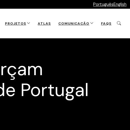
Português
English
PROJETOS
ATLAS
COMUNICAÇÃO
FAQS
orçam
de Portugal