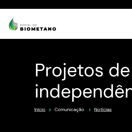
Projetos d
independên
Início
Comunicação
Notícias