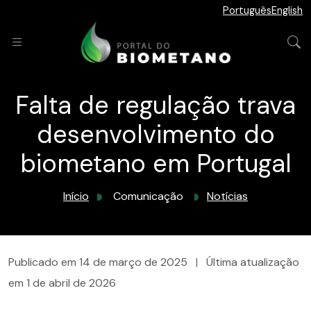
Português
English
Falta de regulação trava
desenvolvimento do
biometano em Portugal
Início
Comunicação
Notícias
Publicado em
14 de março de 2025
|
Última atualização
em
1 de abril de 2026