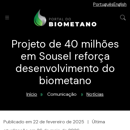
Português
English
Projeto de 40 milhões
em Sousel reforça
desenvolvimento do
biometano
Início
Comunicação
Notícias
Publicado em
22 de fevereiro de 2025
|
Última